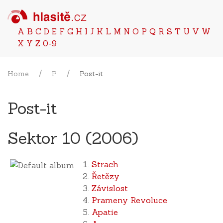
A
B
C
D
E
F
G
H
I
J
K
L
M
N
O
P
Q
R
S
T
U
V
W
X
Y
Z
0-9
Home
P
Post-it
Post-it
Sektor 10 (2006)
Strach
Řetězy
Závislost
Prameny Revoluce
Apatie