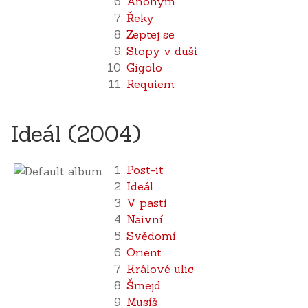
Anonym
Řeky
Zeptej se
Stopy v duši
Gigolo
Requiem
Ideál (2004)
Post-it
Ideál
V pasti
Naivní
Svědomí
Orient
Králové ulic
Šmejd
Musíš