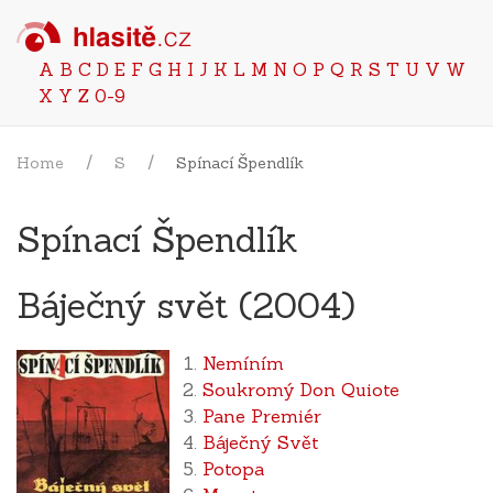
A
B
C
D
E
F
G
H
I
J
K
L
M
N
O
P
Q
R
S
T
U
V
W
X
Y
Z
0-9
Home
S
Spínací Špendlík
Spínací Špendlík
Báječný svět (2004)
Nemíním
Soukromý Don Quiote
Pane Premiér
Báječný Svět
Potopa