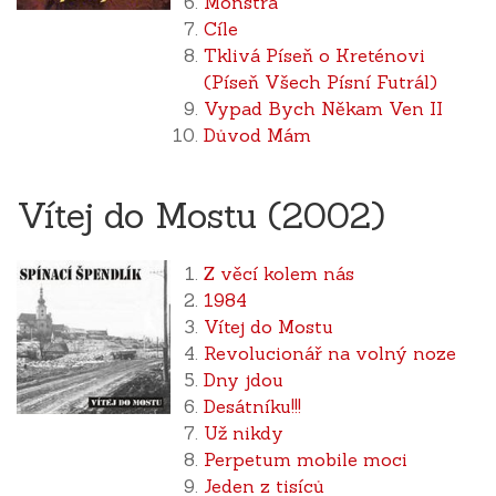
Monstra
Cíle
Tklivá Píseň o Kreténovi
(Píseň Všech Písní Futrál)
Vypad Bych Někam Ven II
Důvod Mám
Vítej do Mostu (2002)
Z věcí kolem nás
1984
Vítej do Mostu
Revolucionář na volný noze
Dny jdou
Desátníku!!!
Už nikdy
Perpetum mobile moci
Jeden z tisíců