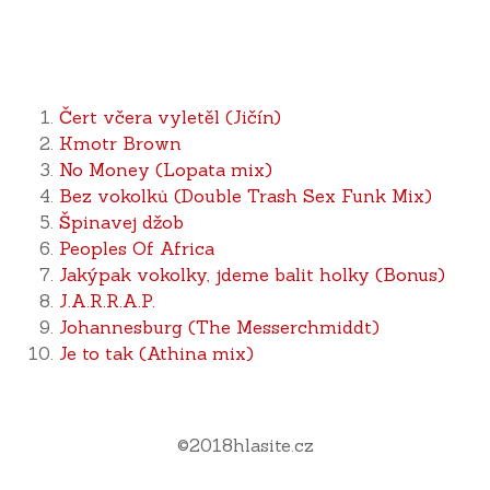
Čert včera vyletěl (Jičín)
Kmotr Brown
No Money (Lopata mix)
Bez vokolků (Double Trash Sex Funk Mix)
Špinavej džob
Peoples Of Africa
Jakýpak vokolky, jdeme balit holky (Bonus)
J.A.R.R.A.P.
Johannesburg (The Messerchmiddt)
Je to tak (Athina mix)
©
2018
hlasite.cz