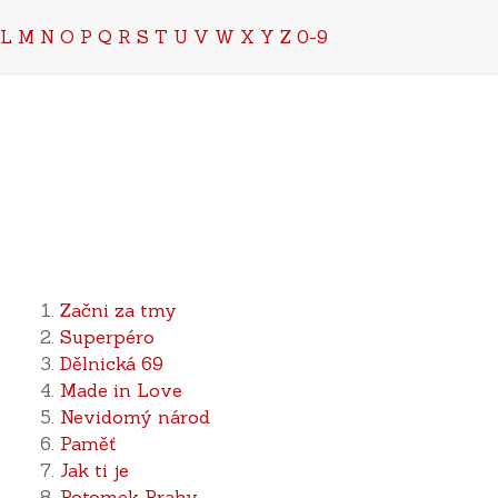
L
M
N
O
P
Q
R
S
T
U
V
W
X
Y
Z
0-9
Začni za tmy
Superpéro
Dělnická 69
Made in Love
Nevidomý národ
Paměť
Jak ti je
Potomek Prahy