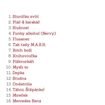
Sluníčko svítí
Pláč & karabáč
Slušnost
Funky alkohol (Nervy)
Flusanec
Tak tady M.A.S.H.
Bitch boží
Knihovnička
Piškvorkáři
Mydli to
Depka
Studna
Ondatróla
Táhni, Štěpánko!
Mireček
Mercedes Benz