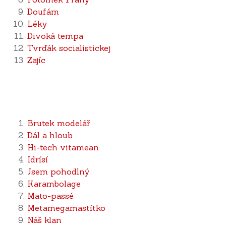
Doufám
Léky
Divoká tempa
Tvrďák socialistickej
Zajíc
Brutek modelář
Dál a hloub
Hi-tech vitamean
Idrísí
Jsem pohodlný
Karambolage
Mato-passé
Metamegamastítko
Náš klan