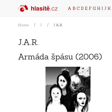
A
B
C
D
E
F
G
H
I
J
K
Home
J
J.A.R.
J.A.R.
Armáda špásu (2006)