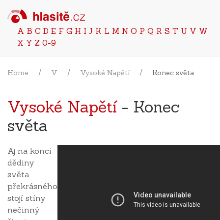
A
B
C
D
E
F
G
H
I
J
K
L
M
N
O
P
Q
R
S
T
U
V
W
X
Y
Z
0-9
Home
V
Vysoké Napětí
Konec světa
Vysoké Napětí
- Konec
světa
Aj na konci
dědiny
světa
překrásného
stojí stíny
nečinný