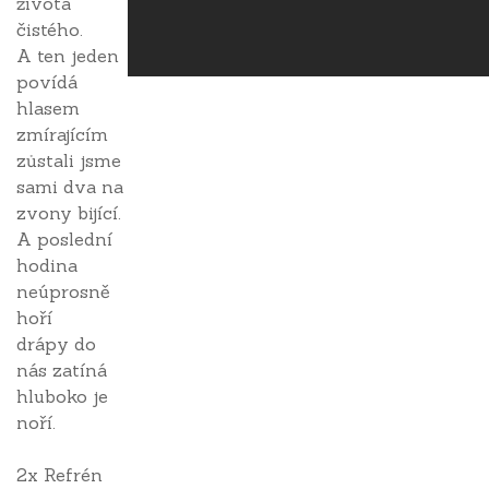
života
čistého.
A ten jeden
povídá
hlasem
zmírajícím
zůstali jsme
sami dva na
zvony bijící.
A poslední
hodina
neúprosně
hoří
drápy do
nás zatíná
hluboko je
noří.
2x Refrén