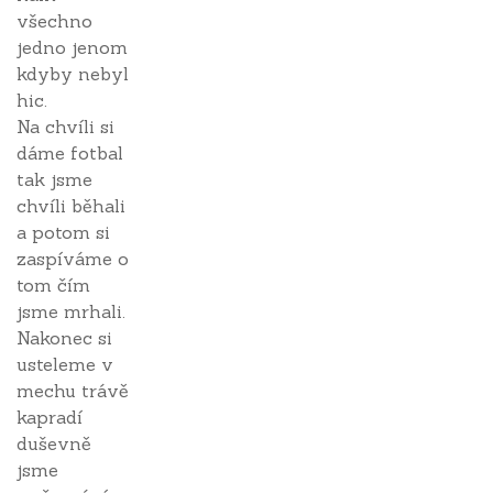
všechno
jedno jenom
kdyby nebyl
hic.
Na chvíli si
dáme fotbal
tak jsme
chvíli běhali
a potom si
zaspíváme o
tom čím
jsme mrhali.
Nakonec si
usteleme v
mechu trávě
kapradí
duševně
jsme