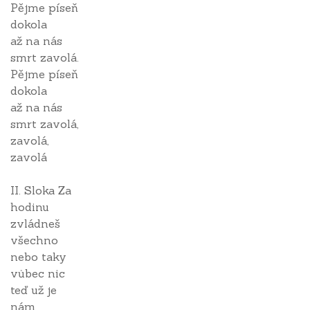
Pějme píseň
dokola
až na nás
smrt zavolá.
Pějme píseň
dokola
až na nás
smrt zavolá,
zavolá,
zavolá
II. Sloka Za
hodinu
zvládneš
všechno
nebo taky
vůbec nic
teď už je
nám