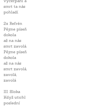
vyčerpání a
smrt ta nás
pohladí.
2x Refrén
Pějme píseň
dokola
až na nás
smrt zavolá.
Pějme píseň
dokola
až na nás
smrt zavolá,
zavolá,
zavolá
III. Sloka
Když utichl
poslední