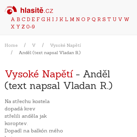
A
B
C
D
E
F
G
H
I
J
K
L
M
N
O
P
Q
R
S
T
U
V
W
X
Y
Z
0-9
Home
V
Vysoké Napětí
Anděl (text napsal Vladan R.)
Vysoké Napětí
- Anděl
(text napsal Vladan R.)
Na střechu kostela
dopadá krev
střelili anděla jak
koroptev.
Dopadl na balkón mého