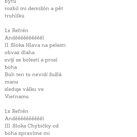
bytu
rozbil mi demižón a pět
truhlíků
1x Refrén
Anděěěěěěěěěěl
II. Sloka Hlava na pelesti
obvaz dlaha
svíjí se bolestí a prosí
boha.
Bůh ten to nevidí žužlá
manu
sleduje válku ve
Vietnamu.
1x Refrén
Anděěěěěěěěěěl
III. Sloka Chybičky od
boha zpravíme mi