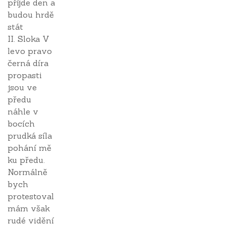
příjde den a
budou hrdě
stát
II. Sloka V
levo pravo
černá díra
propasti
jsou ve
předu
náhle v
bocích
prudká síla
pohání mě
ku předu.
Normálně
bych
protestoval
mám však
rudé vidění