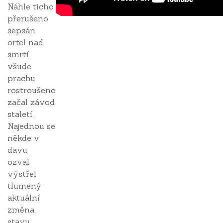
Náhle ticho
přerušeno
sepsán
ortel nad
smrtí
všude
prachu
rostroušeno
začal závod
staletí.
Najednou se
někde v
davu
ozval
výstřel
tlumený
aktuální
změna
stavu