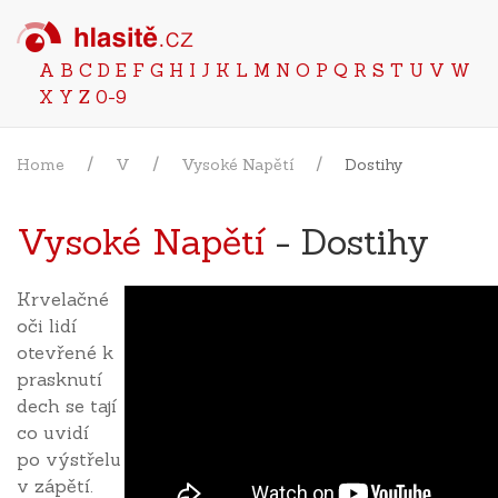
A
B
C
D
E
F
G
H
I
J
K
L
M
N
O
P
Q
R
S
T
U
V
W
X
Y
Z
0-9
Home
V
Vysoké Napětí
Dostihy
Vysoké Napětí
- Dostihy
Krvelačné
oči lidí
otevřené k
prasknutí
dech se tají
co uvidí
po výstřelu
v zápětí.