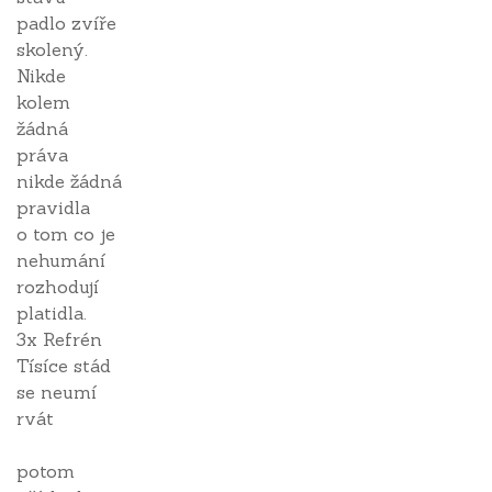
padlo zvíře
skolený.
Nikde
kolem
žádná
práva
nikde žádná
pravidla
o tom co je
nehumání
rozhodují
platidla.
3x Refrén
Tísíce stád
se neumí
rvát
potom