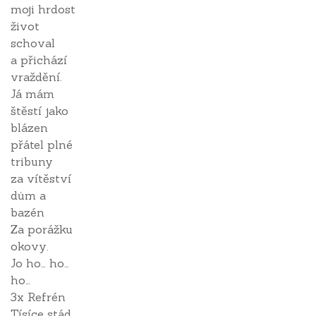
moji hrdost
život
schoval
a přichází
vraždění.
Já mám
štěstí jako
blázen
přátel plné
tribuny
za vítěství
dům a
bazén
Za porážku
okovy.
Jo ho… ho…
ho…
3x Refrén
Tísíce stád