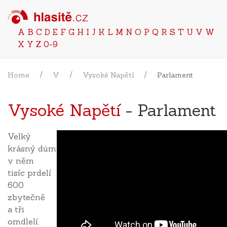
A
B
C
D
E
F
G
H
I
J
K
L
M
N
O
P
Q
R
S
T
U
V
W
X
Y
Z
0-9
Home
V
Vysoké Napětí
Parlament
Vysoké Napětí
- Parlament
Velký
krásný dům
v něm
tisíc prdelí
600
zbytečně
a tři
omdlelí.