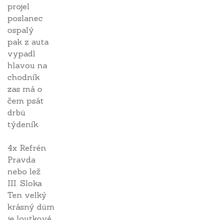
projel
poslanec
ospalý
pak z auta
vypadl
hlavou na
chodník
zas má o
čem psát
drbů
týdeník
4x Refrén
Pravda
nebo lež
III. Sloka
Ten velký
krásný dům
je loutkové