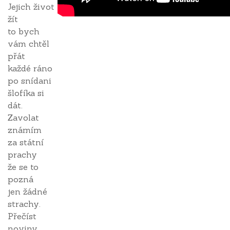
Jejich život
žít
to bych
vám chtěl
přát
každé ráno
po snídani
šlofíka si
dát.
Zavolat
známím
za státní
prachy
že se to
pozná
jen žádné
strachy.
Přečíst
noviny