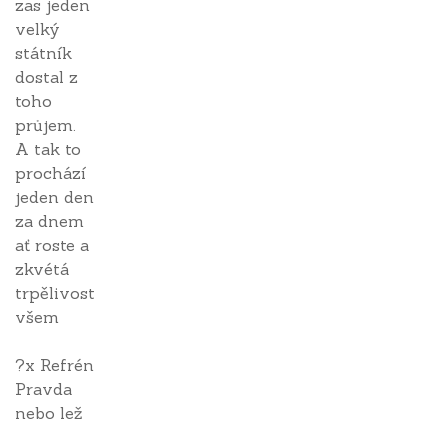
zas jeden
velký
státník
dostal z
toho
průjem.
A tak to
prochází
jeden den
za dnem
ať roste a
zkvétá
trpělivost
všem
?x Refrén
Pravda
nebo lež