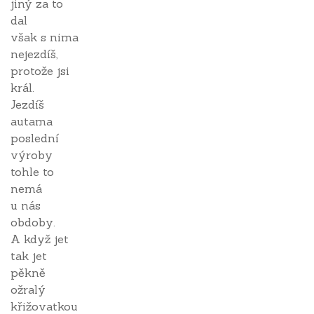
jiný za to
dal
však s nima
nejezdíš,
protože jsi
král.
Jezdíš
autama
poslední
výroby
tohle to
nemá
u nás
obdoby.
A když jet
tak jet
pěkně
ožralý
křižovatkou