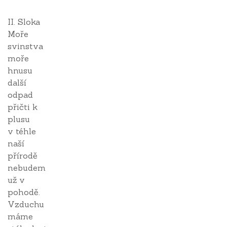
II. Sloka
Moře
svinstva
moře
hnusu
další
odpad
přičti k
plusu
v téhle
naší
přírodě
nebudem
už v
pohodě.
Vzduchu
máme