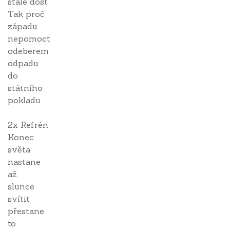
stále dost
Tak proč
západu
nepomoct
odeberem
odpadu
do
státního
pokladu.
2x Refrén
Konec
světa
nastane
až
slunce
svítit
přestane
to