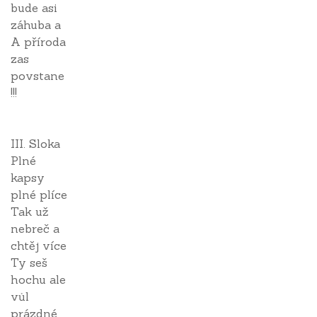
bude asi
záhuba a
A příroda
zas
povstane
!!!
III. Sloka
Plné
kapsy
plné plíce
Tak už
nebreč a
chtěj více
Ty seš
hochu ale
vůl
prázdné