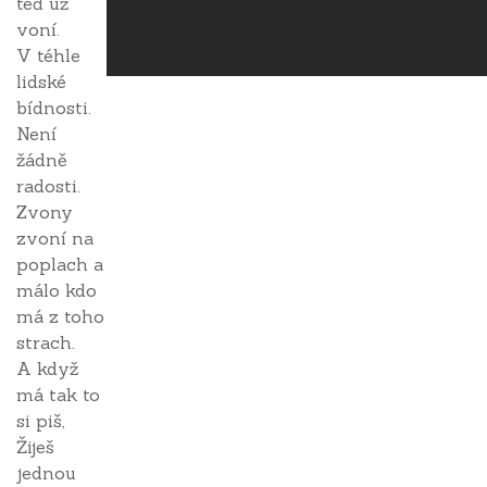
teď už
voní.
V téhle
lidské
bídnosti.
Není
žádně
radosti.
Zvony
zvoní na
poplach a
málo kdo
má z toho
strach.
A když
má tak to
si piš,
Žiješ
jednou