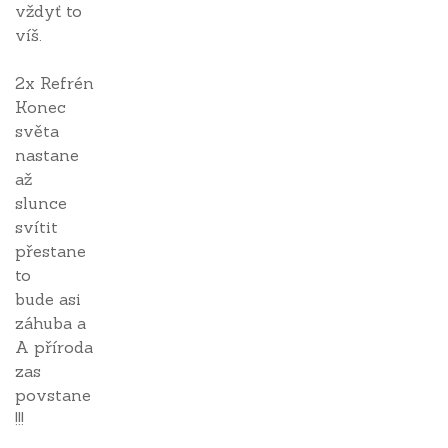
vždyť to
víš.
2x Refrén
Konec
světa
nastane
až
slunce
svítit
přestane
to
bude asi
záhuba a
A příroda
zas
povstane
!!!