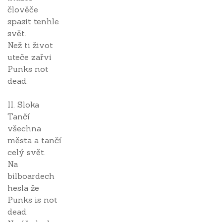
člověče
spasit tenhle
svět.
Než ti život
uteče zařvi
Punks not
dead.
II. Sloka
Tančí
všechna
města a tančí
celý svět.
Na
bilboardech
hesla že
Punks is not
dead.