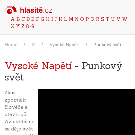
A
B
C
D
E
F
G
H
I
J
K
L
M
N
O
P
Q
R
S
T
U
V
W
X
Y
Z
0-9
Home
V
Vysoké Napětí
Punkový svět
Vysoké Napětí
- Punkový
svět
Zkus
zpomalit
člověče a
otevři oči.
Až uvidíš co
se děje svět