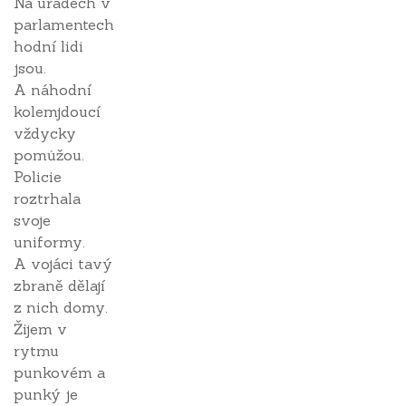
Na úřadech v
parlamentech
hodní lidi
jsou.
A náhodní
kolemjdoucí
vždycky
pomůžou.
Policie
roztrhala
svoje
uniformy.
A vojáci tavý
zbraně dělají
z nich domy.
Žijem v
rytmu
punkovém a
punký je