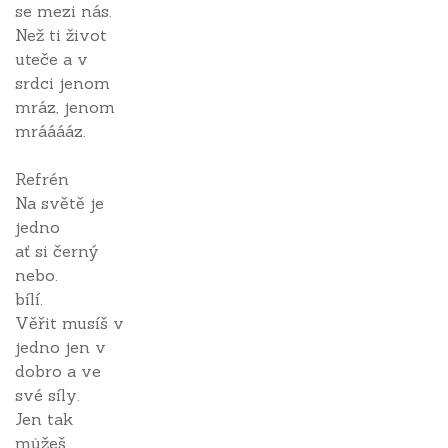
se mezi nás.
Než ti život
uteče a v
srdci jenom
mráz, jenom
mrááááz.
Refrén
Na světě je
jedno
ať si černý
nebo.
bílí.
Věřit musíš v
jedno jen v
dobro a ve
své síly.
Jen tak
můžeš