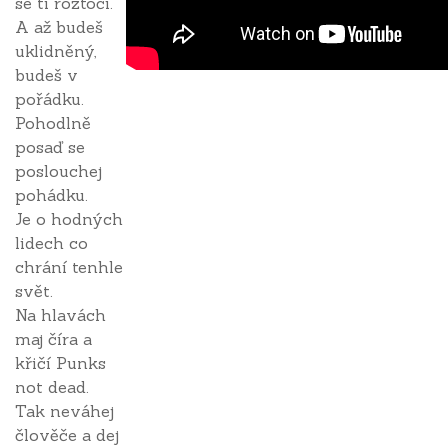
se ti roztočí.
A až budeš
uklidněný,
budeš v
pořádku.
Pohodlně
posaď se
poslouchej
pohádku.
Je o hodných
lidech co
chrání tenhle
svět.
Na hlavách
maj číra a
křičí Punks
not dead.
Tak neváhej
člověče a dej