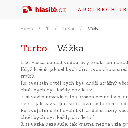
A
B
C
D
E
F
G
H
I
J
K
Home
T
Turbo
Vážka
Turbo
- Vážka
1. Si vážka, co nad vodou, svý křídla jen náhod
Když kráčíš, jak sel bych dřív, tvou chůzí snad t
smích.
Re: tvůj stín chtěl bych byt, anděl strážný vš
chtěl bych byt, každy chvíle tví.
2. si vazka nezavisla, tak krasna nezna i zla, p
nemá, jak vazka, jen kridla sva roztahnes a odl
Re: tvůj stín chtěl bych byt, anděl strážný vš
chtěl bych byt, každy chvíle tví.
3. si vazka nezavisla, tak krasna, nezna i zla, pr