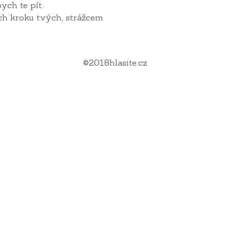
bych te pít.
ech kroku tvých, strážcem
©
2018
hlasite.cz