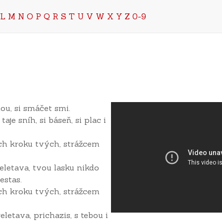
L
M
N
O
P
Q
R
S
T
U
V
W
X
Y
Z
0-9
ou, si smáčet smi.
aje sníh, si báseň, si plac i
ech kroku tvých, strážcem
reletava, tvou lasku nikdo
estas.
ech kroku tvých, strážcem
eletava, prichazis, s tebou i