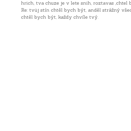
hrich, tva chuze je v lete snih, roztavas ,chtel 
Re: tvůj stín chtěl bych být, anděl strážný vš
chtěl bych být, každy chvíle tvý.