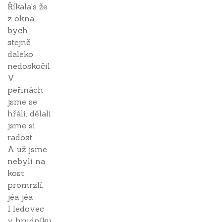
Říkala's že
z okna
bych
stejně
daleko
nedoskočil
V
peřinách
jsme se
hřáli, dělali
jsme si
radost
A už jsme
nebyli na
kost
promrzlí,
jéa jéa
I ledovec
v hrudníku