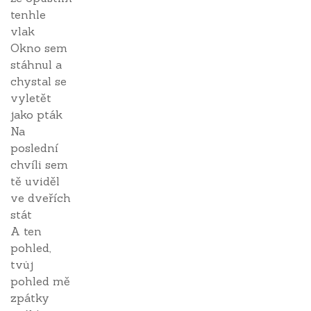
tenhle
vlak
Okno sem
stáhnul a
chystal se
vyletět
jako pták
Na
poslední
chvíli sem
tě uviděl
ve dveřích
stát
A ten
pohled,
tvůj
pohled mě
zpátky