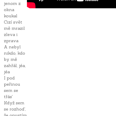
jenom z
okna
koukal
Cizí svět
mě mrazil
zleva i
zprava
A nebyl
nikdo, kdo
by mě
zahřál, jéa,
jéa
I pod
peřinou
sem se
třás'
Když sem
se rozhod',
že opustím