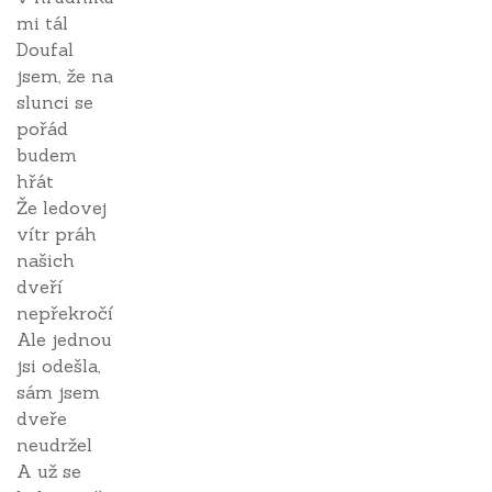
mi tál
Doufal
jsem, že na
slunci se
pořád
budem
hřát
Že ledovej
vítr práh
našich
dveří
nepřekročí
Ale jednou
jsi odešla,
sám jsem
dveře
neudržel
A už se