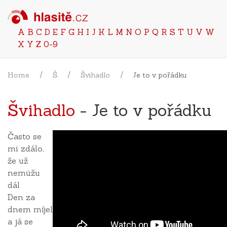
A
B
C
D
E
F
G
H
I
J
K
L
M
N
O
P
Q
R
S
T
U
V
W
X
Y
Z
0-9
Home
Š
Švihadlo
Je to v pořádku
Švihadlo
- Je to v pořádku
Často se
mi zdálo,
že už
nemůžu
dál
Den za
dnem míjel
a já se