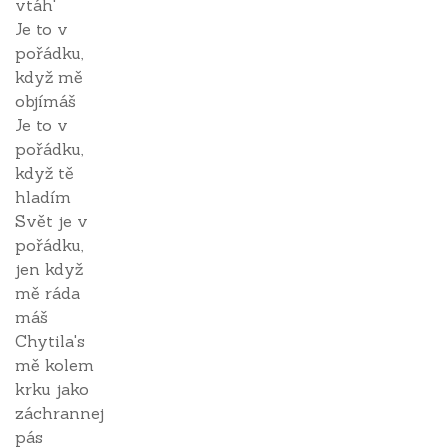
vtáh'
Je to v
pořádku,
když mě
objímáš
Je to v
pořádku,
když tě
hladím
Svět je v
pořádku,
jen když
mě ráda
máš
Chytila's
mě kolem
krku jako
záchrannej
pás