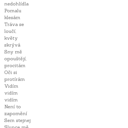
nedohlídla
Pomalu
klesám
Tráva se
loučí,
květy
skrývá
Sny mě
opouštějí,
procitám
Oči si
protírám
Vidím
vidím
vidím
Není to
zapomění
Sem stejnej
Slunce mě