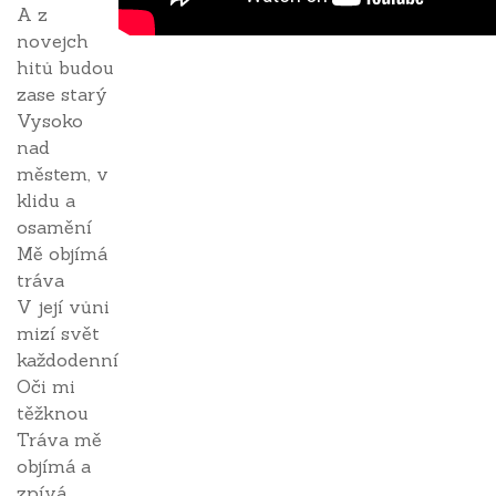
A z
novejch
hitů budou
zase starý
Vysoko
nad
městem, v
klidu a
osamění
Mě objímá
tráva
V její vůni
mizí svět
každodenní
Oči mi
těžknou
Tráva mě
objímá a
zpívá