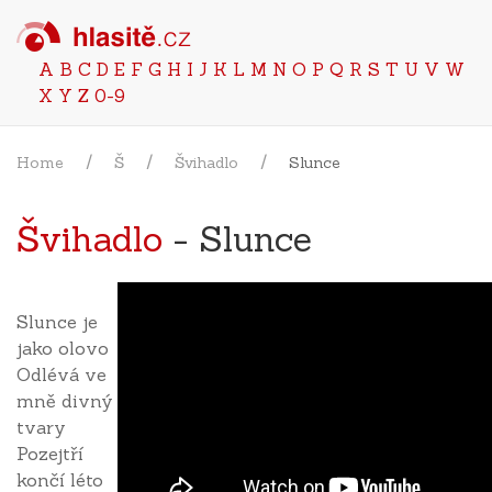
A
B
C
D
E
F
G
H
I
J
K
L
M
N
O
P
Q
R
S
T
U
V
W
X
Y
Z
0-9
Home
Š
Švihadlo
Slunce
Švihadlo
- Slunce
Slunce je
jako olovo
Odlévá ve
mně divný
tvary
Pozejtří
končí léto