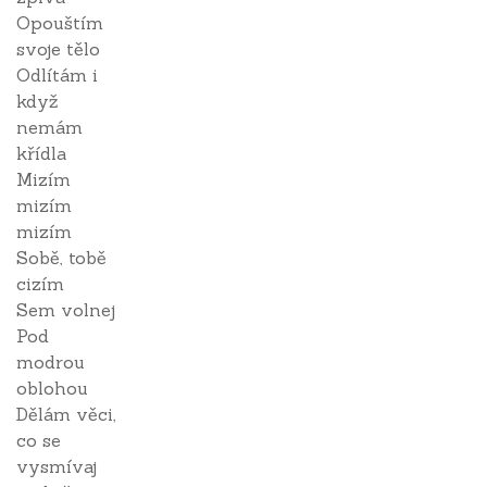
Opouštím
svoje tělo
Odlítám i
když
nemám
křídla
Mizím
mizím
mizím
Sobě, tobě
cizím
Sem volnej
Pod
modrou
oblohou
Dělám věci,
co se
vysmívaj