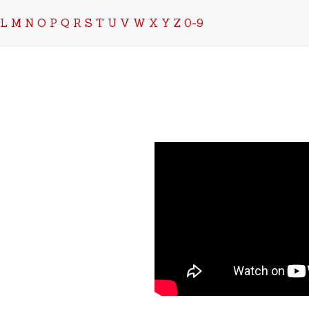
L
M
N
O
P
Q
R
S
T
U
V
W
X
Y
Z
0-9