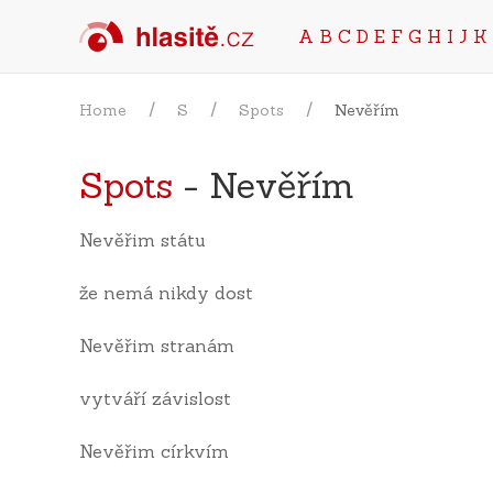
A
B
C
D
E
F
G
H
I
J
K
Home
S
Spots
Nevěřím
Spots
- Nevěřím
Nevěřim státu
že nemá nikdy dost
Nevěřim stranám
vytváří závislost
Nevěřim církvím