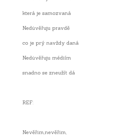
která je samozvaná
Nedůvěřuju pravdě
co je prý navždy daná
Nedůvěřuju médiím
snadno se zneužít dá
REF:
Nevěřim,nevěřim,