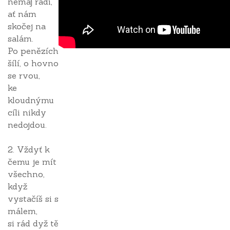
nemaj rádi,
ať nám
skočej na
salám.
Po penězích
šílí, o hovno
se rvou,
ke
kloudnýmu
cíli nikdy
nedojdou.
2. Vždyť k
čemu je mít
všechno,
když
vystačíš si s
málem,
si rád dyž tě