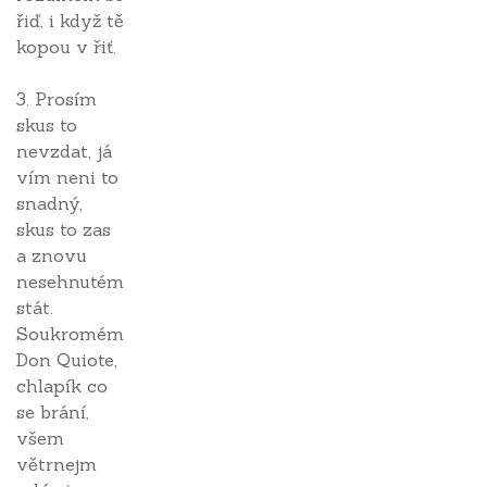
řiď, i když tě
kopou v řiť.
3. Prosím
skus to
nevzdat, já
vím neni to
snadný,
skus to zas
a znovu
nesehnutém
stát.
Soukromém
Don Quiote,
chlapík co
se brání,
všem
větrnejm