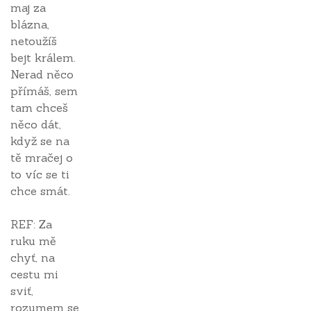
maj za
blázna,
netoužíš
bejt králem.
Nerad něco
přímáš, sem
tam chceš
něco dát,
když se na
tě mračej o
to víc se ti
chce smát.
REF: Za
ruku mě
chyť, na
cestu mi
sviť,
rozumem se