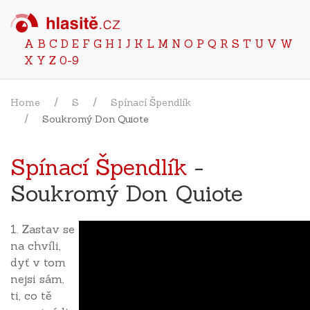
A
B
C
D
E
F
G
H
I
J
K
L
M
N
O
P
Q
R
S
T
U
V
W
X
Y
Z
0-9
Home
S
Spínací Špendlík
Soukromý Don Quiote
Spínací Špendlík
-
Soukromý Don Quiote
1. Zastav se
na chvíli,
dyť v tom
nejsi sám,
ti, co tě