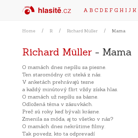
A
B
C
D
E
F
G
H
I
J
K
Home
R
Richard Müller
Mama
Richard Müller
- Mama
O mamách dnes nepíšu sa piesne.
Ten staromódny cit uteká z nás.
V anketách prehrávajú tesne
a každý minútový flirt vždy získa hlas.
O mamách už nepíšu sa básne.
Odložená téma v zásuvkách.
Preč sú roky keď bývali krásne.
Zmenila sa móda, aj to všetko v nás?
O mamách dnes nekrútime filmy.
Tak povedz, kto ta odprevadí