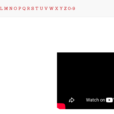
L
M
N
O
P
Q
R
S
T
U
V
W
X
Y
Z
0-9