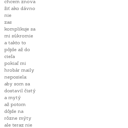
chcem znova
žiť ako dávno
nie
zas
komplikuje sa
mi súkromie
a takto to
pôjde až do
cieľa
pokiaľ mi
hrobár maily
neposiela:
aby som sa
dostavil čistý
a mytý
až potom
dôjde na
rôzne mýty
ale teraz nie