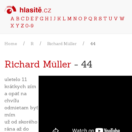
A
B
C
D
E
F
G
H
I
J
K
L
M
N
O
P
Q
R
S
T
U
V
W
X
Y
Z
0-9
Home
R
Richard Müller
44
Richard Müller
- 44
uletelo 11
krátkych zím
a opäť na
chvíľu
odmietam byť
mím
už od skorého
rána až do