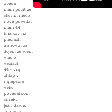
obeda
mám pocit že
skúsim niečo
nové povedať
mám 44
krížikov na
pleciach
a znovu raz
dojem že viem
viac o
veciach
44 - vraj
chlap v
najlepšom
veku
povedal som
si: reku!
ježiš dávno
zomrel a