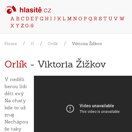
A
B
C
D
E
F
G
H
I
J
K
L
M
N
O
P
Q
R
S
T
U
V
W
X
Y
Z
0-9
Home
O
Orlík
Viktoria Žižkov
Orlík
- Viktoria Žižkov
V neděli
berou lidi
děti svý
Na chaty
kde to už
znaj
Nechápou
že taky