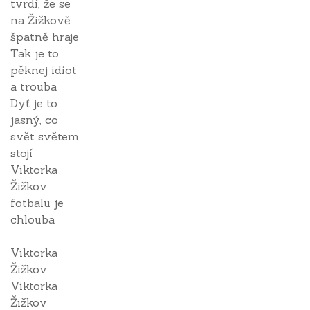
tvrdí, že se
na Žižkově
špatně hraje
Tak je to
pěknej idiot
a trouba
Dyť je to
jasný, co
svět světem
stojí
Viktorka
Žižkov
fotbalu je
chlouba
Viktorka
Žižkov
Viktorka
Žižkov