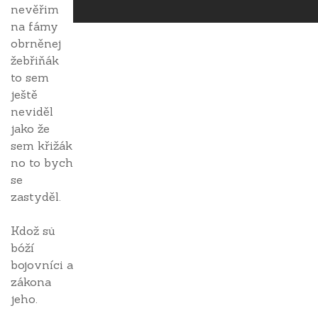
nevěřim
na fámy
obrněnej
žebřiňák
to sem
ještě
neviděl
jako že
sem křižák
no to bych
se
zastyděl.
Kdož sů
bóží
bojovníci a
zákona
jeho.