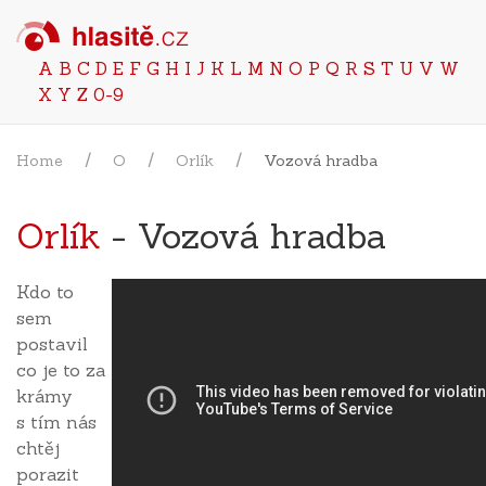
A
B
C
D
E
F
G
H
I
J
K
L
M
N
O
P
Q
R
S
T
U
V
W
X
Y
Z
0-9
Home
O
Orlík
Vozová hradba
Orlík
- Vozová hradba
Kdo to
sem
postavil
co je to za
krámy
s tím nás
chtěj
porazit