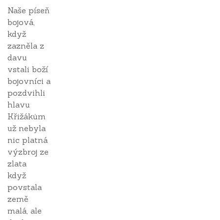
Naše píseň
bojová,
když
zazněla z
davu
vstali boží
bojovníci a
pozdvihli
hlavu
Křižákům
už nebyla
nic platná
výzbroj ze
zlata
když
povstala
země
malá, ale