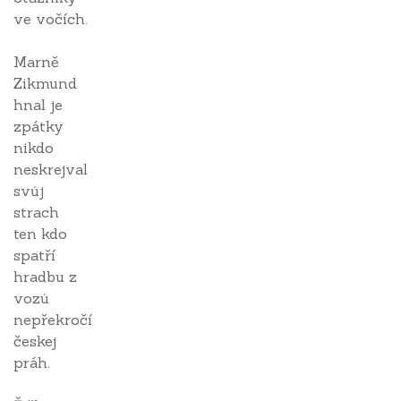
ve vočích.
Marně
Zikmund
hnal je
zpátky
nikdo
neskrejval
svůj
strach
ten kdo
spatří
hradbu z
vozů
nepřekročí
českej
práh.