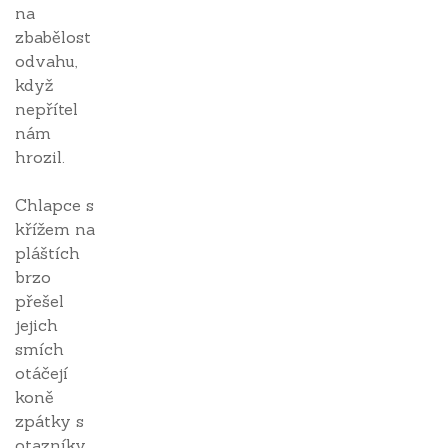
na
zbabělost
odvahu,
když
nepřítel
nám
hrozil.
Chlapce s
křížem na
pláštích
brzo
přešel
jejich
smích
otáčejí
koně
zpátky s
otazníky