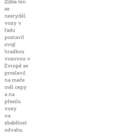
Žižka ten
se
nestyděl,
vozy v
řadu
postavil
svojí
hradbou
vozovou v
Evropě se
proslavil
na meče
měl cepy
a na
přesilu
vozy
na
zbabělost
odvahu,