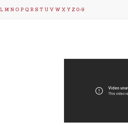
L
M
N
O
P
Q
R
S
T
U
V
W
X
Y
Z
0-9