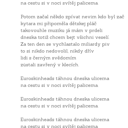
na cestu si v noci svítěj palicema.
Potom začal někdo zpívat nevim kdo byl zač
kytara mi připoměla dětskej pláč
takovouhle muziku já mám v prdeli
dneska totiž chcem bejt všichni veselí.
Za ten den se vychlastalo miliardy piv
to si nikdo nedovolil, nikdy dřív
lidi s černým svědomím
zůstali zavřený v klecích.
Euroskinheads táhnou dneska ulicema
na cestu si v noci svítěj palicema.
Euroskinheads táhnou dneska ulicema
na cestu si v noci svítěj palicema.
Euroskinheads táhnou dneska ulicema
na cestu si v noci svítěj palicema.