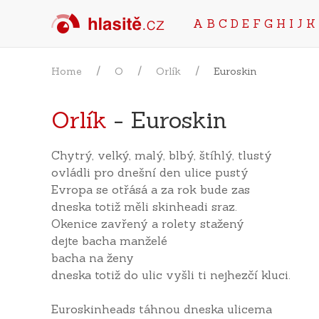
A
B
C
D
E
F
G
H
I
J
K
Home
O
Orlík
Euroskin
Orlík
- Euroskin
Chytrý, velký, malý, blbý, štíhlý, tlustý
ovládli pro dnešní den ulice pustý
Evropa se otřásá a za rok bude zas
dneska totiž měli skinheadi sraz.
Okenice zavřený a rolety stažený
dejte bacha manželé
bacha na ženy
dneska totiž do ulic vyšli ti nejhezčí kluci.
Euroskinheads táhnou dneska ulicema