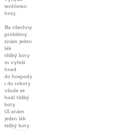
tenhleten
hnůj.
Na všechny
problémy
znám jeden
lék
těžký boty
to vyřeší
hned
do hospody
i do roboty
všude se
hodí těžký
boty.
OI znám
jeden lék
težký boty