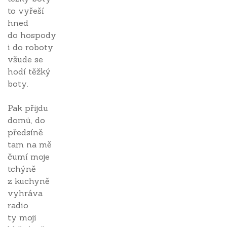
to vyřeší
hned
do hospody
i do roboty
všude se
hodí těžký
boty.
Pak přijdu
domů, do
předsíně
tam na mě
čumí moje
tchýně
z kuchyně
vyhráva
radio
ty moji