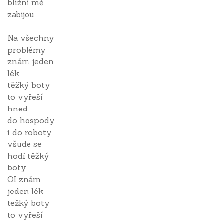
bližní mě
zabijou.
Na všechny
problémy
znám jeden
lék
těžký boty
to vyřeší
hned
do hospody
i do roboty
všude se
hodí těžký
boty.
OI znám
jeden lék
težký boty
to vyřeší