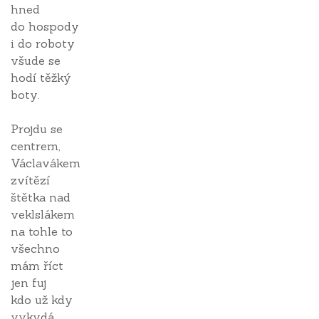
hned
do hospody
i do roboty
všude se
hodí těžký
boty.
Projdu se
centrem,
Václavákem
zvítězí
štětka nad
veklslákem
na tohle to
všechno
mám říct
jen fuj
kdo už kdy
vykydá