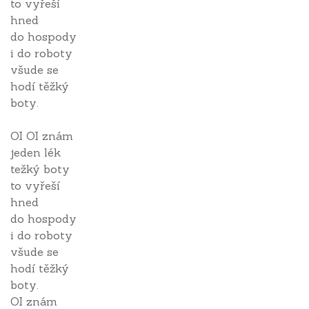
to vyřeší
hned
do hospody
i do roboty
všude se
hodí těžký
boty.
OI OI znám
jeden lék
težký boty
to vyřeší
hned
do hospody
i do roboty
všude se
hodí těžký
boty.
OI znám