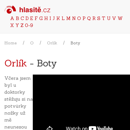
A
B
C
D
E
F
G
H
I
J
K
L
M
N
O
P
Q
R
S
T
U
V
W
X
Y
Z
0-9
Home
O
Orlík
Boty
Orlík
- Boty
Včera jsem
byl u
doktorky
stěžuju si na
potvůrky
nožky už
mě
neunesou