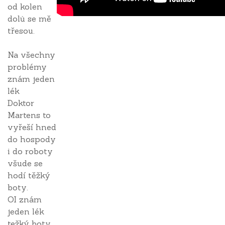
od kolen
dolů se mě
třesou.
Na všechny
problémy
znám jeden
lék
Doktor
Martens to
vyřeší hned
do hospody
i do roboty
všude se
hodí těžký
boty.
OI znám
jeden lék
težký boty