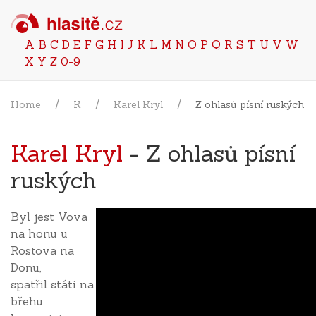
A
B
C
D
E
F
G
H
I
J
K
L
M
N
O
P
Q
R
S
T
U
V
W
X
Y
Z
0-9
Home
K
Karel Kryl
Z ohlasů písní ruských
Karel Kryl
- Z ohlasů písní
ruských
Byl jest Vova
na honu u
Rostova na
Donu,
spatřil státi na
břehu