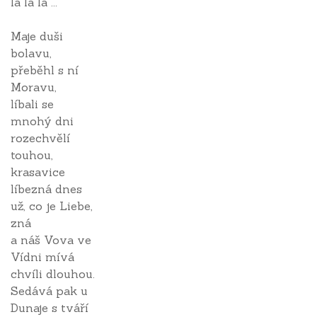
la la la ...
Maje duši
bolavu,
přeběhl s ní
Moravu,
líbali se
mnohý dni
rozechvělí
touhou,
krasavice
líbezná dnes
už, co je Liebe,
zná
a náš Vova ve
Vídni mívá
chvíli dlouhou.
Sedává pak u
Dunaje s tváří