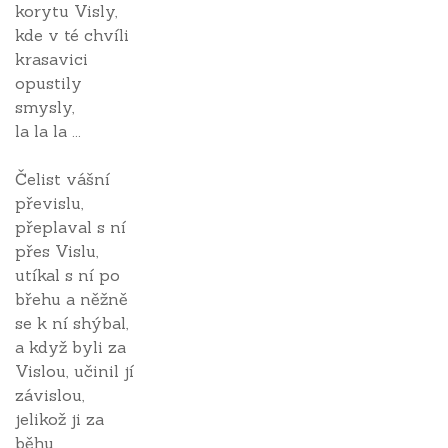
korytu Visly,
kde v té chvíli
krasavici
opustily
smysly,
la la la ...
Čelist vášní
převislu,
přeplaval s ní
přes Vislu,
utíkal s ní po
břehu a něžně
se k ní shýbal,
a když byli za
Vislou, učinil jí
závislou,
jelikož ji za
běhu