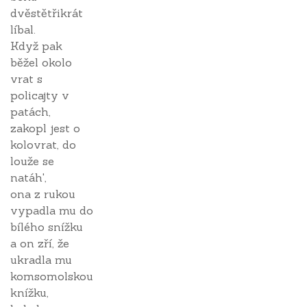
dvěstětřikrát
líbal.
Když pak
běžel okolo
vrat s
policajty v
patách,
zakopl jest o
kolovrat, do
louže se
natáh',
ona z rukou
vypadla mu do
bílého snížku
a on zří, že
ukradla mu
komsomolskou
knížku,