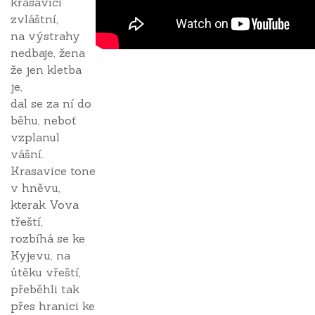
krasavici
zvláštní,
na výstrahy
nedbaje, žena
že jen kletba
je,
dal se za ní do
běhu, neboť
vzplanul
vášní.
Krasavice tone
v hněvu,
kterak Vova
třeští,
rozbíhá se ke
Kyjevu, na
útěku vřeští,
přeběhli tak
přes hranici ke