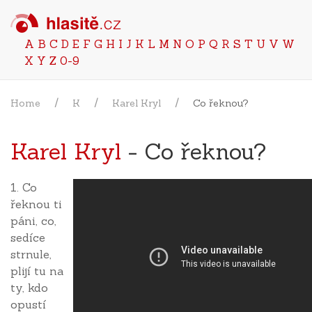
A
B
C
D
E
F
G
H
I
J
K
L
M
N
O
P
Q
R
S
T
U
V
W
X
Y
Z
0-9
Home
K
Karel Kryl
Co řeknou?
Karel Kryl
- Co řeknou?
1. Co
řeknou ti
páni, co,
sedíce
strnule,
plijí tu na
ty, kdo
opustí