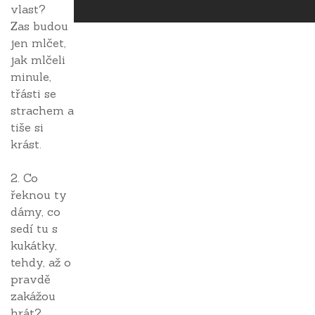
vlast?
Zas budou
jen mlčet,
jak mlčeli
minule,
třásti se
strachem a
tiše si
krást.
2. Co
řeknou ty
dámy, co
sedí tu s
kukátky,
tehdy, až o
pravdě
zakážou
hrát?