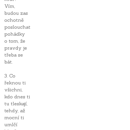
Vím,
budou zas
ochotně
poslouchat
pohádky
o tom, že
pravdy je
třeba se
bát.
3. Co
řeknou ti
všichni,
kdo dnes ti
tu tleskají,
tehdy, až
mocní ti
umlčí