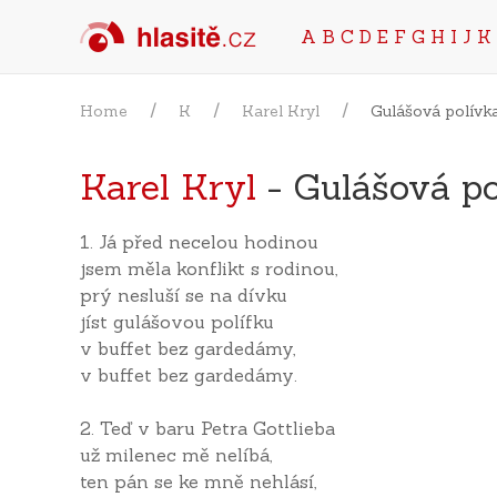
A
B
C
D
E
F
G
H
I
J
K
Home
K
Karel Kryl
Gulášová polívk
Karel Kryl
- Gulášová po
1. Já před necelou hodinou
jsem měla konflikt s rodinou,
prý nesluší se na dívku
jíst gulášovou polífku
v buffet bez gardedámy,
v buffet bez gardedámy.
2. Teď v baru Petra Gottlieba
už milenec mě nelíbá,
ten pán se ke mně nehlásí,