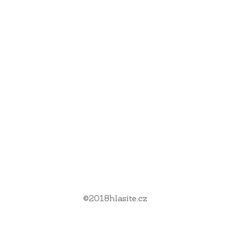
©
2018
hlasite.cz