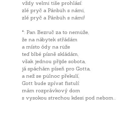
vždy velmi tiše prohlásí:
zlé pryč a Pánbůh s námi,
zlé pryč a Pánbůh s námi!
*: Pan Bezruč za to nemůže,
že na nábytek střádám
a místo ódy na růže
teď blbé písně skládám,
však jednou přijde sobota,
já spáchám píseň pro Gotta,
a než se půlnoc překulí,
Gott bude zpívat fistulí:
mám rozprávkový dom
s vysokou strechou kdesi pod nebom...