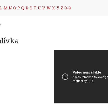
L
M
N
O
P
Q
R
S
T
U
V
W
X
Y
Z
0-9
a
lívka