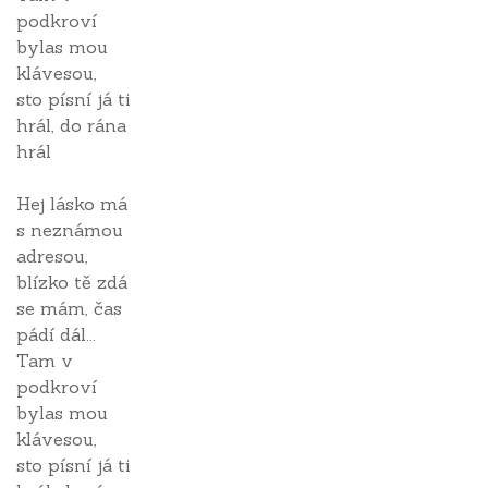
podkroví
bylas mou
klávesou,
sto písní já ti
hrál, do rána
hrál
Hej lásko má
s neznámou
adresou,
blízko tě zdá
se mám, čas
pádí dál...
Tam v
podkroví
bylas mou
klávesou,
sto písní já ti