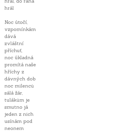
hrál, do rána
hrál
Noc útočí,
vzpomínkám
dává
zvláštní
příchuť,
noc úkladná
promítá naše
hříchy z
dávných dob
noc milenců
sálá žár,
tulákům je
smutno já
jeden z nich
usínám pod
neonem