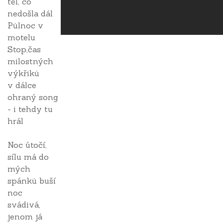
těl, co
nedošla dál
Půlnoc v
motelu
Stop,čas
milostných
výkřiků
v dálce
ohraný song
- i tehdy tu
hrál
Noc útočí,
sílu má do
mých
spánků buší
noc
svádivá,
jenom já