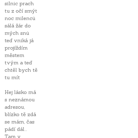
silnic prach
tu z očí smýt
noc milenců
sálá žár do
mých snů
teď vniká já
projíždím
městem
tvým a teď
chtěl bych tě
tu mít
Hej lásko má
s neznámou
adresou,
blízko tě zdá
se mám, čas
pádí dál...
Tam v