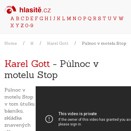
A
B
C
D
E
F
G
H
I
J
K
L
M
N
O
P
Q
R
S
T
U
V
W
X
Y
Z
0-9
Home
K
Karel Gott
Půlnoc v motelu Stop
Karel Gott
- Půlnoc v
motelu Stop
Půlnoc v
motelu Stop
v tom útulku
básníků,
skládka
znavených