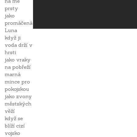
na mé
prsty
jako
promáčená
Luna
když ji
voda drží v
hrsti
jako vraky
na pobřeží
marná
mince pro
pokojskou
jako zvony
městských
věží
když se
blíží cizí
vojsko