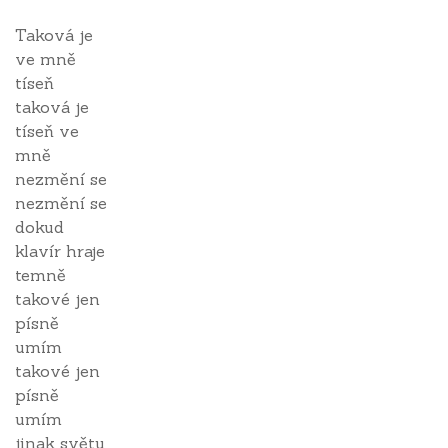
Taková je
ve mně
tíseň
taková je
tíseň ve
mně
nezmění se
nezmění se
dokud
klavír hraje
temně
takové jen
písně
umím
takové jen
písně
umím
jinak světu