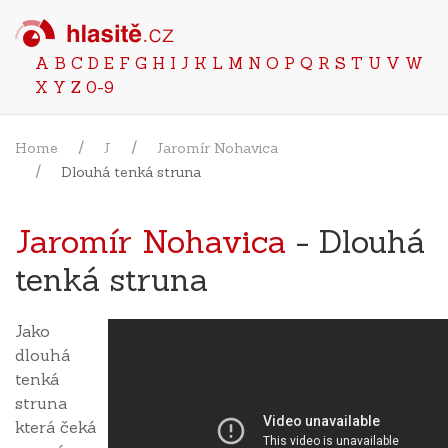
A
B
C
D
E
F
G
H
I
J
K
L
M
N
O
P
Q
R
S
T
U
V
W
X
Y
Z
0-9
Home
J
Jaromír Nohavica
Dlouhá tenká struna
Jaromír Nohavica
- Dlouhá
tenká struna
Jako
dlouhá
tenká
struna
která čeká