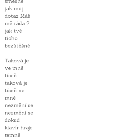
směšné
jak můj
dotaz Máš
mě ráda ?
jak tvé
ticho
bezútěšné
Taková je
ve mně
tíseň
taková je
tíseň ve
mně
nezmění se
nezmění se
dokud
klavír hraje
temně