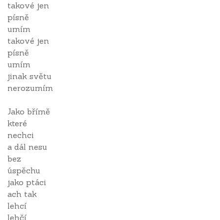
takové jen
písně
umím
takové jen
písně
umím
jinak světu
nerozumím
Jako břímě
které
nechci
a dál nesu
bez
úspěchu
jako ptáci
ach tak
lehcí
lehčí