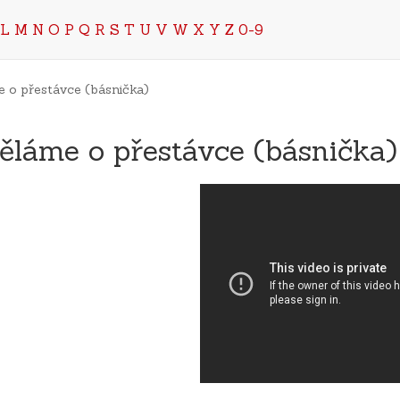
L
M
N
O
P
Q
R
S
T
U
V
W
X
Y
Z
0-9
 o přestávce (básnička)
ěláme o přestávce (básnička)