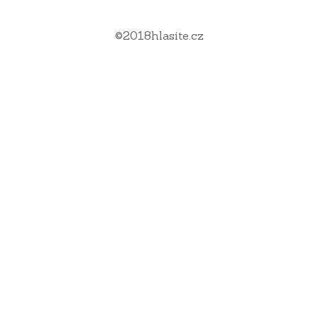
©
2018
hlasite.cz