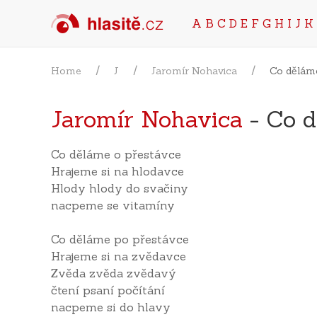
A
B
C
D
E
F
G
H
I
J
K
Home
J
Jaromír Nohavica
Co děláme
Jaromír Nohavica
- Co d
Co děláme o přestávce
Hrajeme si na hlodavce
Hlody hlody do svačiny
nacpeme se vitamíny
Co děláme po přestávce
Hrajeme si na zvědavce
Zvěda zvěda zvědavý
čtení psaní počítání
nacpeme si do hlavy