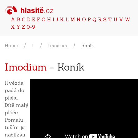
A
B
C
D
E
F
G
H
I
J
K
L
M
N
O
P
Q
R
S
T
U
V
W
X
Y
Z
0-9
Home
I
Imodium
Koník
Imodium
- Koník
Hvězda
padá do
písku
Dítě malý
pláče
Pomalu ,
tuším jsi
nablízku