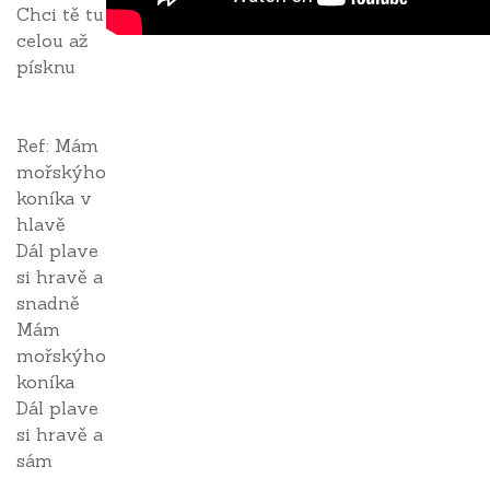
Chci tě tu
celou až
písknu
Ref: Mám
mořskýho
koníka v
hlavě
Dál plave
si hravě a
snadně
Mám
mořskýho
koníka
Dál plave
si hravě a
sám